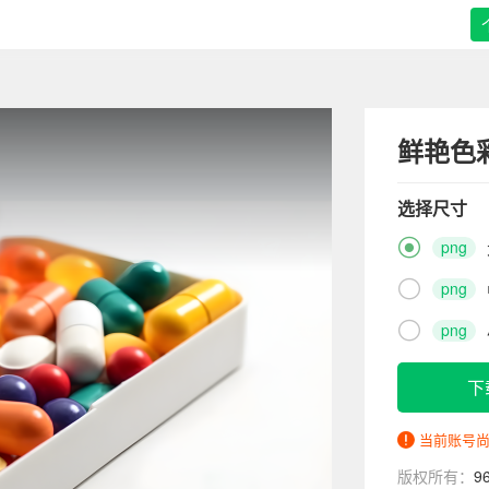
鲜艳色
选择尺寸

png

png

png
下
当前账号
版权所有：
9