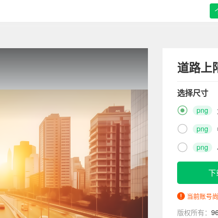
道路上
选择尺寸

png

png

png
下
当前账号
版权所有：
9