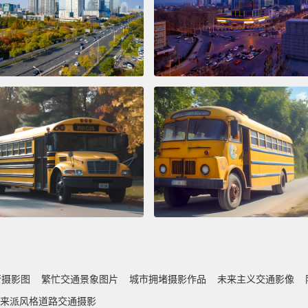
行摄影图
繁忙交通景象图片
城市拥堵摄影作品
未来主义交通影像
来派风格道路交通摄影