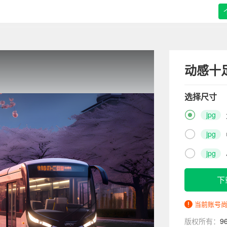
动感十
选择尺寸

jpg

jpg

jpg
下
当前账号
版权所有：
9