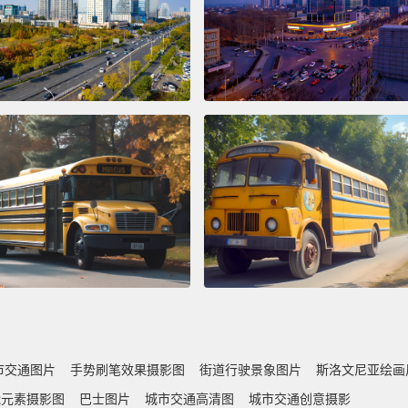
市交通图片
手势刷笔效果摄影图
街道行驶景象图片
斯洛文尼亚绘画
能元素摄影图
巴士图片
城市交通高清图
城市交通创意摄影