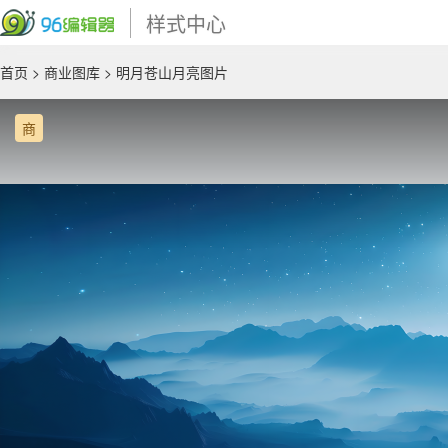
样式中心
首页
>
商业图库
> 明月苍山月亮图片
商