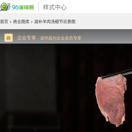
样式中心
首页
>
商业图库
> 滋补羊肉汤细节近景图
企业专享
商
该作品为企业会员专享