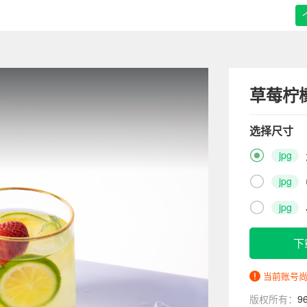
草莓柠
选择尺寸

jpg

jpg

jpg
下
当前账号
版权所有：
9