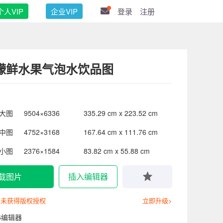
个人VIP
企业VIP
登录
注册
檬鲜水果气泡水饮品图
大图
9504×6336
335.29 cm x 223.52 cm
中图
4752×3168
167.64 cm x 111.76 cm
小图
2376×1584
83.82 cm x 55.88 cm
载图片
插入编辑器
尚未获得版权授权
立即升级>
6编辑器