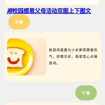
商
校园感恩父母活动双图上下图文
早餐
鲜蔬鸡蛋羹与小米粥蒸腾着热
气，软糯交织，翡翠菜心点缀
其间。
午餐