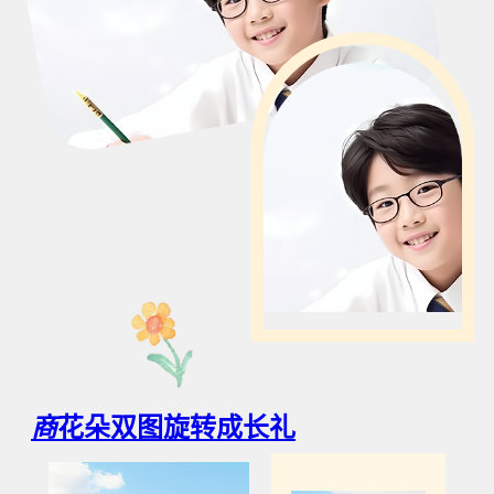
商
花朵双图旋转成长礼