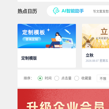
热点日历
写文案发愁
立秋
定制模版
2026.08.07 星期五



时间
点击量
收藏量
排序：