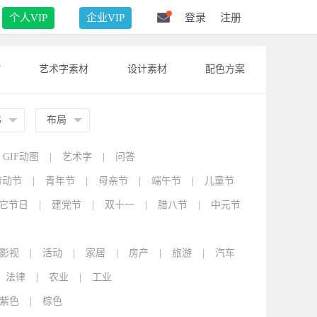
个人VIP
企业VIP
登录
注册
F
艺术字素材
设计素材
配色方案
G
布局
GIF动图
|
艺术字
|
问答
劳动节
|
青年节
|
母亲节
|
端午节
|
儿童节
它节日
|
建党节
|
双十一
|
腊八节
|
中元节
影视
|
活动
|
家居
|
房产
|
旅游
|
汽车
法律
|
农业
|
工业
紫色
|
棕色