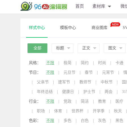
首页
素材库
微
样式中心
模板中心
商业图库
S
全部
标题
正文
图文
风格：
不限
|
极简
|
简约
|
时尚
|
卡通
节日：
不限
|
元旦节
|
春节
|
元宵节
|
|
父亲节
|
建军节
|
教师节
|
中秋节
|
国
|
年终总结
|
健康日
|
护士节
|
两会
|
31
行业：
不限
|
党政
|
简洁
|
教育
|
医疗
|
职场
|
体育
|
世界杯
|
开学季
|
秋天
|
色彩：
不限
|
多色
|
白色
|
灰色
|
黑色