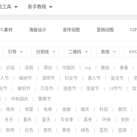
信工具
新手教程
VG素材
海报设计
宣传动图
营销动图
GI
引导
分割线
二维码
其他
SV
|
对话
|
涂鸦
|
滑动
|
中国风
|
svg
|
撕纸
|
重叠
|
情人节
|
植树节
|
清明节
|
妇女节
|
愚人节
|
复活节
|
庆节
|
重阳节
|
万圣节
|
感恩节
|
圣诞节
|
24节气
|
其
5
|
中秋国庆
|
警察节
|
商务
|
母婴
|
电商
|
金融
|
婚庆
|
科技
|
餐饮
|
冬天
|
春天
|
夏天
|
毕业季
|
高考
|
环保
|
安防
|
|
粉色
|
红色
|
橙色
|
黄色
|
绿色
|
蓝色
|
蓝绿
|