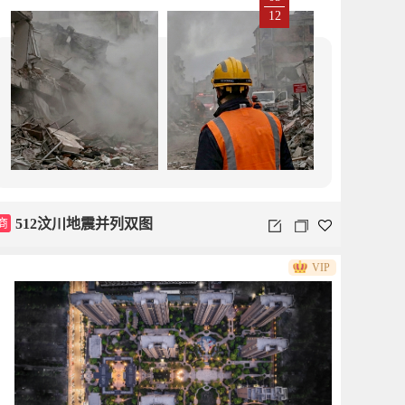
12
商
512汶川地震并列双图
VIP