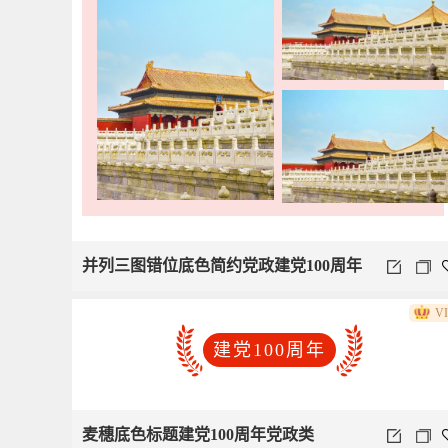
并列三图错位底色简约党政建党100周年
V
建党100周年
麦穗底色标题建党100周年党政类