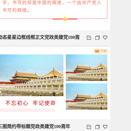
字，书写的却是中国的辉煌，一个由共产党人
书写的辉煌。
动态星星边框线框正文党政类建党100周
VIP
年
不忘初心 牢记使命
三图简约带标题党政类建党100周年