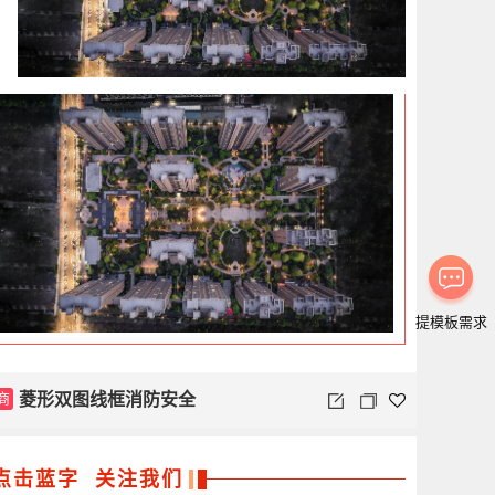
提模板需求
商
菱形双图线框消防安全
点击蓝字 关注我们