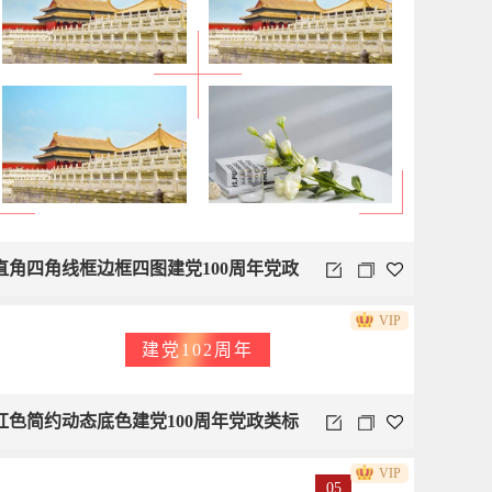
直角四角线框边框四图建党100周年党政
VIP
类
建党102周年
红色简约动态底色建党100周年党政类标
VIP
题
05