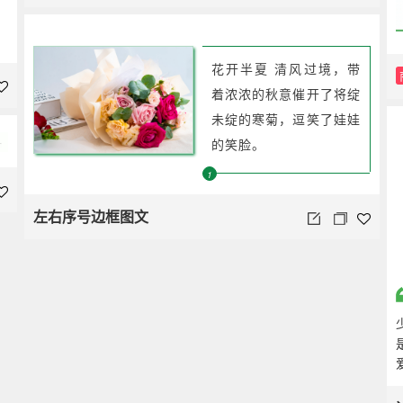
花开半夏 清风过境，带
着浓浓的秋意催开了将绽
未绽的寒菊，逗笑了娃娃
的笑脸。
1
左右序号边框图文