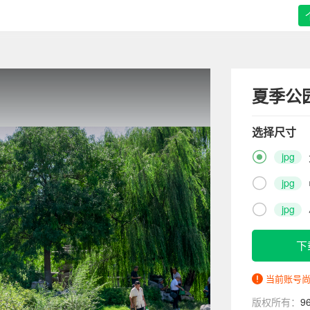
夏季公
选择尺寸

jpg

jpg

jpg
下
当前账号
版权所有：
9