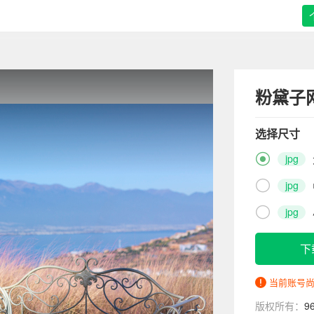
粉黛子
选择尺寸

jpg

jpg

jpg
下
当前账号
版权所有：
9