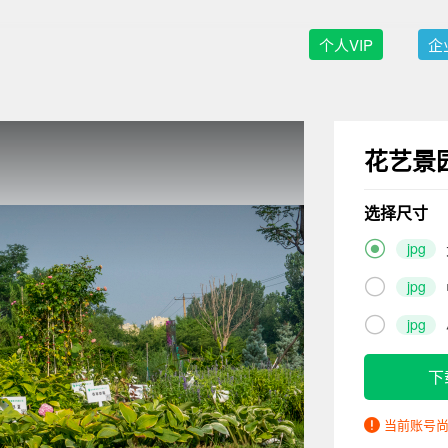
个人VIP
企
花艺景
选择尺寸

jpg

jpg

jpg
下
当前账号