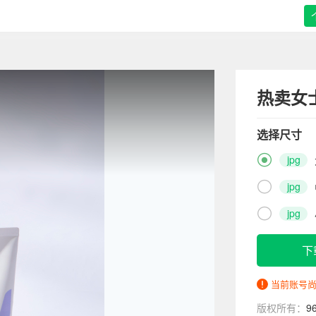
热卖女
选择尺寸

jpg

jpg

jpg
下
当前账号
版权所有：
9