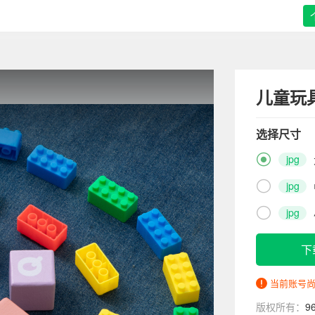
儿童玩
选择尺寸

jpg

jpg

jpg
下
当前账号
版权所有：
9