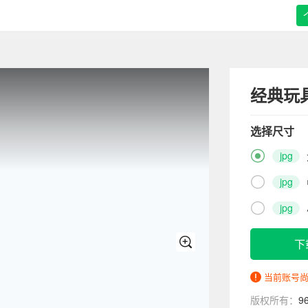
经典玩
选择尺寸

jpg

jpg

jpg
下
当前账号
版权所有：
9