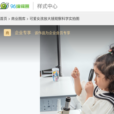
样式中心
首页
>
商业图库
> 可爱女孩放大镜观察科学实拍图
企业专享
商
该作品为企业会员专享