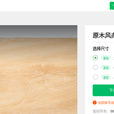
原木风
选择尺寸

jpg

jpg

jpg
下
当前账号
版权所有：
9