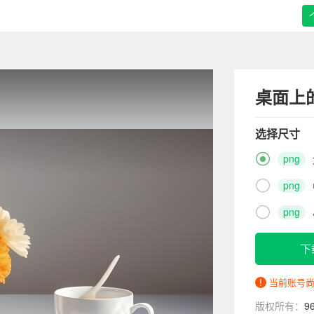
桌面上
选择尺寸

png

png

png
下
当前账号
版权所有：
9