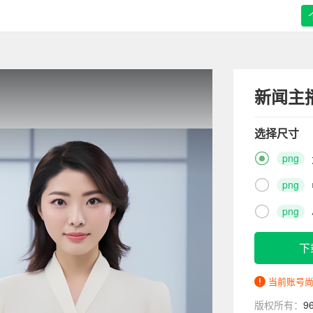
新闻主
选择尺寸

png

png

png
下
当前账号
版权所有：
9