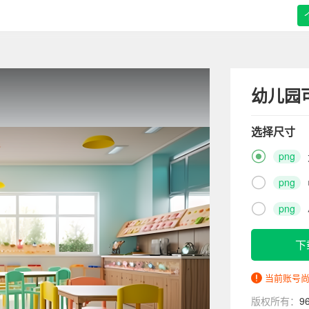
幼儿园
选择尺寸

png

png

png
下
当前账号
版权所有：
9