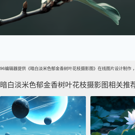
96编辑器提供《暗白淡米色郁金香树叶花枝摄影图》在线图片设计制作 ，主要使
暗白淡米色郁金香树叶花枝摄影图相关推