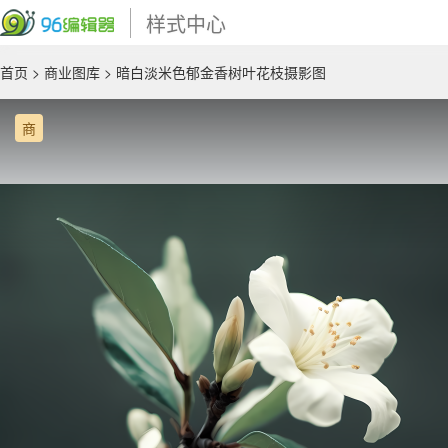
样式中心
首页
>
商业图库
> 暗白淡米色郁金香树叶花枝摄影图
商