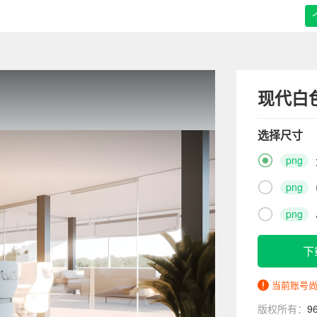
现代白
选择尺寸

png

png

png
下
当前账号
版权所有：
9