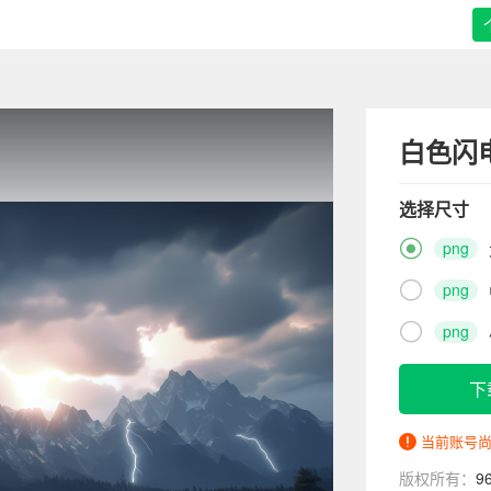
白色闪
选择尺寸

png

png

png
下
当前账号
版权所有：
9