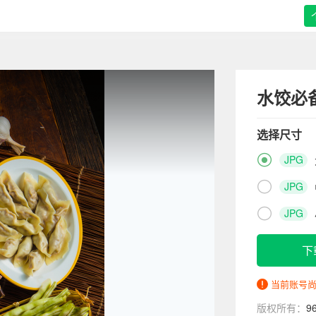
水饺必
选择尺寸

JPG

JPG

JPG
下
当前账号
版权所有：
9