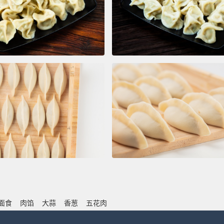
面食
肉馅
大蒜
香葱
五花肉