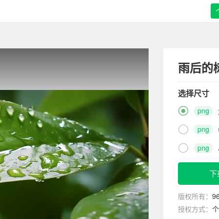
雨后的
选择尺寸

png

png

png
下
版权所有：
9
授权方式：
个