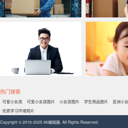
热门搜索
可爱小女孩
可爱小女孩图片
小女孩图片
学生用品图片
亚洲小
优质学习环境照片
Copyright © 2016-2025 96编辑器. All Rights Reserved.