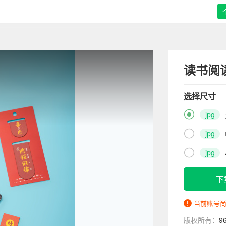
读书阅
选择尺寸

jpg

jpg

jpg
下
当前账号
版权所有：
9