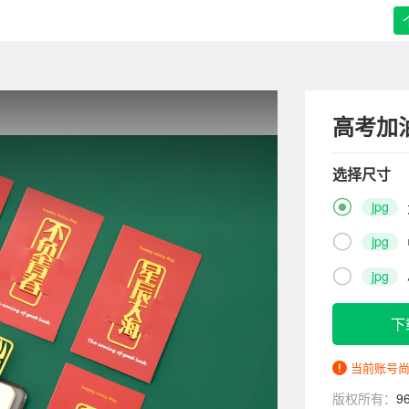
高考加
选择尺寸

jpg

jpg

jpg
下
当前账号
版权所有：
9