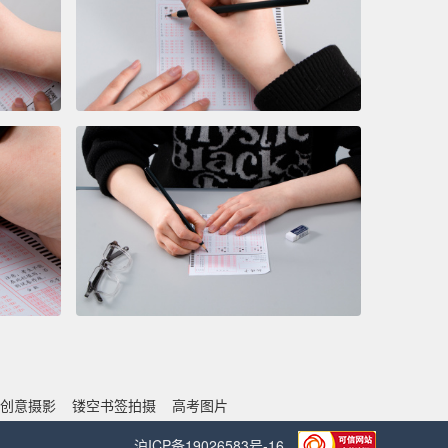
创意摄影
镂空书签拍摄
高考图片
沪ICP备19026583号-16