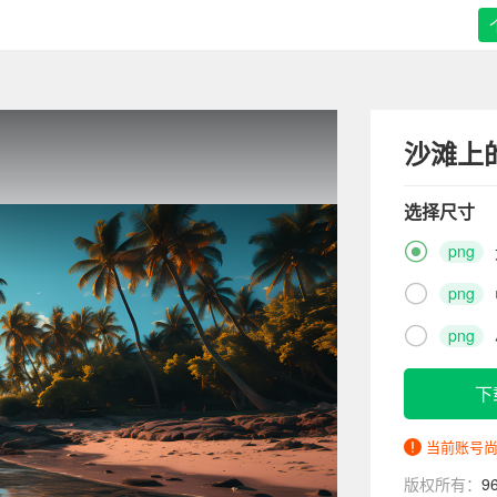
沙滩上
选择尺寸

png

png

png
下
当前账号
版权所有：
9