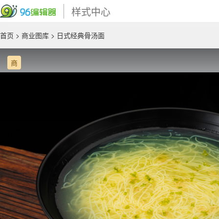
样式中心
首页
>
商业图库
> 日式经典骨汤面
商