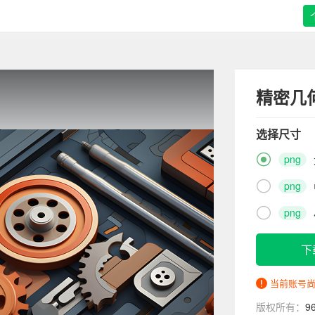
精密几
选择尺寸

png

png

png
下
当前账号
版权所有：
9