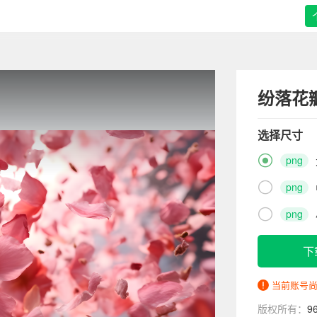
纷落花
选择尺寸

png

png

png
下
当前账号
版权所有：
9