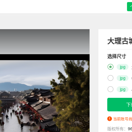
大理古
选择尺寸

jpg

jpg

jpg
下
当前账号
版权所有：
9