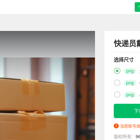
快递员
选择尺寸

png

png

png
下
当前账号
版权所有：
9