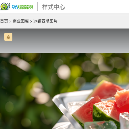
样式中心
首页
>
商业图库
> 冰镇西瓜图片
商