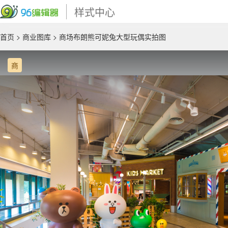
样式中心
首页
>
商业图库
> 商场布朗熊可妮兔大型玩偶实拍图
商