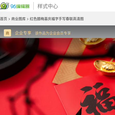
样式中心
首页
>
商业图库
> 红色腊梅喜庆福字手写春联高清图
企业专享
商
该作品为企业会员专享