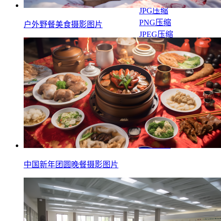
JPG压缩
PNG压缩
户外野餐美食摄影图片
JPEG压缩
WEBP压缩
JP2压缩
视频转GIF
图片合成GIF
新手教程
帮助中心
免费领会员
工具测评
中国新年团圆晚餐摄影图片