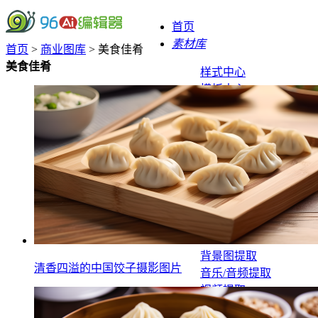
首页
素材库
首页
>
商业图库
> 美食佳肴
美食佳肴
样式中心
模板中心
配色方案
宣传动图制作
SVG黑科技
微信工具
提取工具
封面图提取
背景图提取
清香四溢的中国饺子摄影图片
音乐/音频提取
视频提取
视频号提取