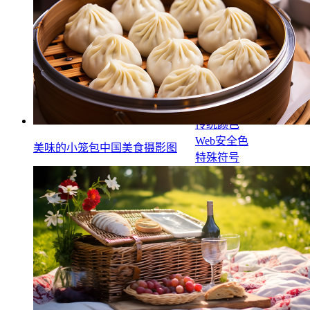
运营工具
运营日历
动态二维码
Emoji表情符号
微信RGB颜色
传统颜色
Web安全色
美味的小笼包中国美食摄影图
特殊符号
字符表情符号
二维码美化
运营导航
图片处理
图片格式转换
图片无损放大
图片压缩