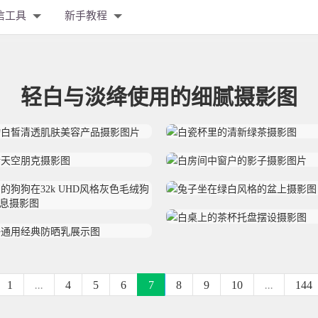
信工具
新手教程
轻白与淡绛使用的细腻摄影图
1
...
4
5
6
7
8
9
10
...
144