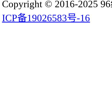
Copyright © 2016-2025 9
ICP备19026583号-16