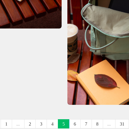
1
...
2
3
4
5
6
7
8
...
31