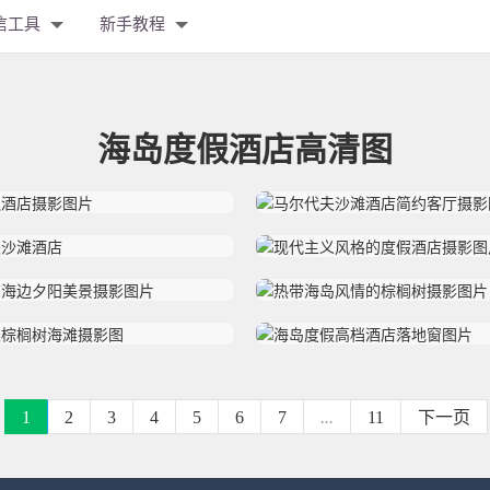
信工具
新手教程
海岛度假酒店高清图
1
2
3
4
5
6
7
...
11
下一页