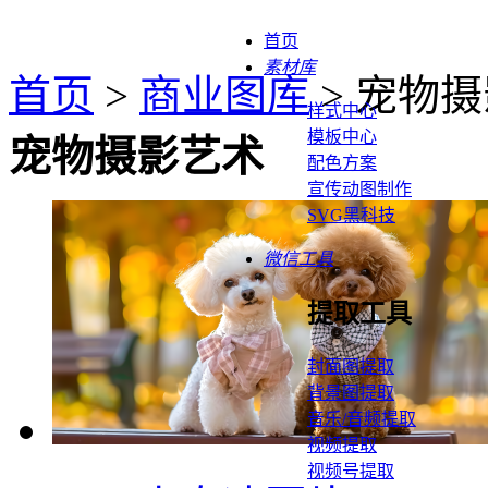
首页
素材库
首页
>
商业图库
> 宠物
样式中心
模板中心
宠物摄影艺术
配色方案
宣传动图制作
SVG黑科技
微信工具
提取工具
封面图提取
背景图提取
音乐/音频提取
视频提取
视频号提取