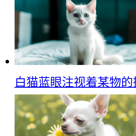
白猫蓝眼注视着某物的