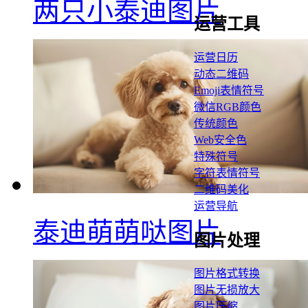
两只小泰迪图片
运营工具
运营日历
动态二维码
Emoji表情符号
微信RGB颜色
传统颜色
Web安全色
特殊符号
字符表情符号
二维码美化
运营导航
泰迪萌萌哒图片
图片处理
图片格式转换
图片无损放大
图片压缩