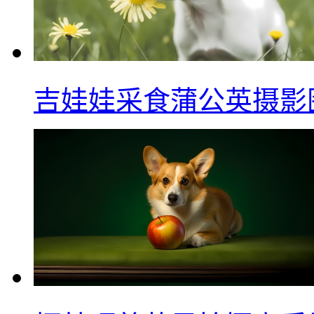
吉娃娃采食蒲公英摄影