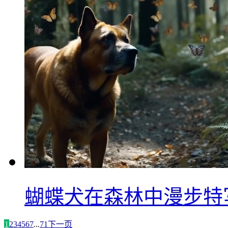
蝴蝶犬在森林中漫步特
1
2
3
4
5
6
7
...
71
下一页