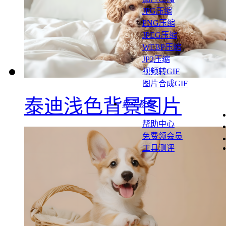
JPG压缩
PNG压缩
JPEG压缩
WEBP压缩
JP2压缩
视频转GIF
图片合成GIF
泰迪浅色背景图片
新手教程
帮助中心
免费领会员
工具测评