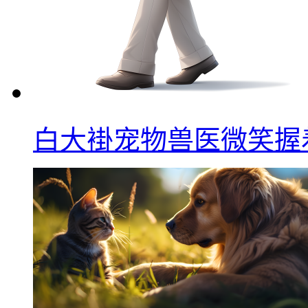
白大褂宠物兽医微笑握