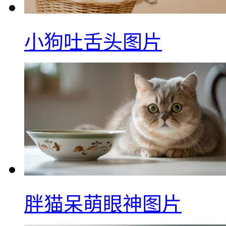
小狗吐舌头图片
胖猫呆萌眼神图片