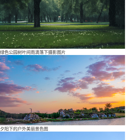
绿色公园树叶间雨滴落下摄影图片
夕阳下的户外美丽景色图