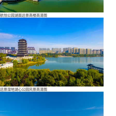
航怕公园湖面远景高楼高清图
远景湿地湖心公园风景高清图