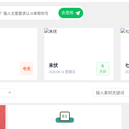
去使用
？输入文案要求让AI来帮你写
末伏
6
今天
天后
2026.08.14 星期五
20
01