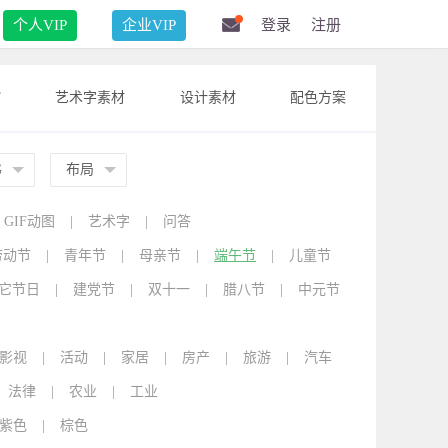
个人VIP
企业VIP
登录
注册
F
艺术字素材
设计素材
配色方案
G
布局
GIF动图
|
艺术字
|
问答
劳动节
|
青年节
|
母亲节
|
端午节
|
儿童节
它节日
|
建党节
|
双十一
|
腊八节
|
中元节
影视
|
活动
|
家居
|
房产
|
旅游
|
汽车
法律
|
农业
|
工业
紫色
|
棕色