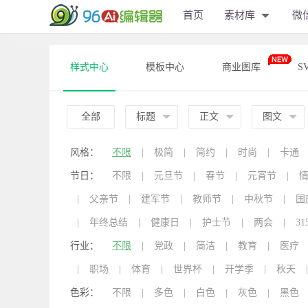
首页
素材库
微
样式中心
模板中心
商业图库
S
全部
标题
正文
图文
风格：
不限
|
极简
|
简约
|
时尚
|
卡通
节日：
不限
|
元旦节
|
春节
|
元宵节
|
|
父亲节
|
建军节
|
教师节
|
中秋节
|
国
|
年终总结
|
健康日
|
护士节
|
两会
|
31
行业：
不限
|
党政
|
简洁
|
教育
|
医疗
|
职场
|
体育
|
世界杯
|
开学季
|
秋天
|
色彩：
不限
|
多色
|
白色
|
灰色
|
黑色