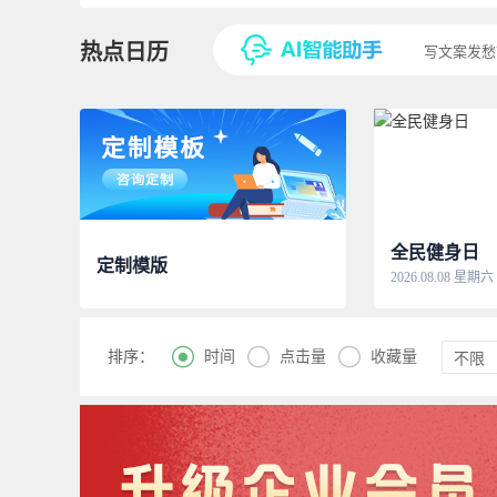
热点日历
写文案发愁
全民健身日
定制模版
2026.08.08 星期六



时间
点击量
收藏量
排序：