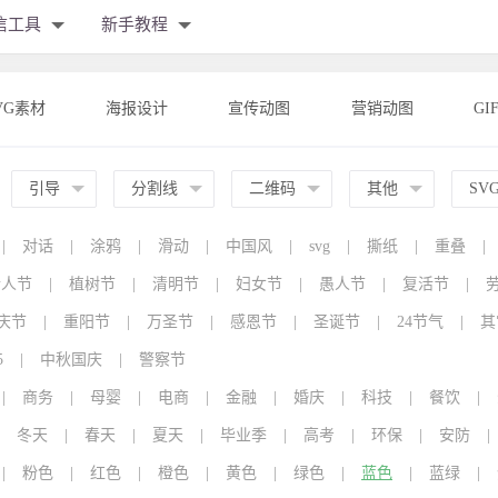
信工具
新手教程
VG素材
海报设计
宣传动图
营销动图
GI
引导
分割线
二维码
其他
SV
|
对话
|
涂鸦
|
滑动
|
中国风
|
svg
|
撕纸
|
重叠
|
情人节
|
植树节
|
清明节
|
妇女节
|
愚人节
|
复活节
|
庆节
|
重阳节
|
万圣节
|
感恩节
|
圣诞节
|
24节气
|
其
5
|
中秋国庆
|
警察节
|
商务
|
母婴
|
电商
|
金融
|
婚庆
|
科技
|
餐饮
|
冬天
|
春天
|
夏天
|
毕业季
|
高考
|
环保
|
安防
|
|
粉色
|
红色
|
橙色
|
黄色
|
绿色
|
蓝色
|
蓝绿
|