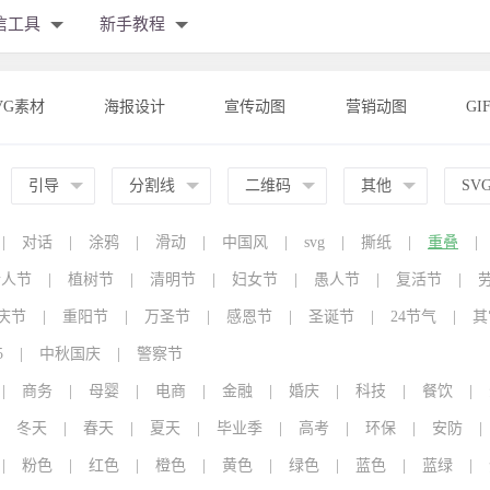
信工具
新手教程
VG素材
海报设计
宣传动图
营销动图
GI
引导
分割线
二维码
其他
SV
|
对话
|
涂鸦
|
滑动
|
中国风
|
svg
|
撕纸
|
重叠
|
情人节
|
植树节
|
清明节
|
妇女节
|
愚人节
|
复活节
|
庆节
|
重阳节
|
万圣节
|
感恩节
|
圣诞节
|
24节气
|
其
5
|
中秋国庆
|
警察节
|
商务
|
母婴
|
电商
|
金融
|
婚庆
|
科技
|
餐饮
|
冬天
|
春天
|
夏天
|
毕业季
|
高考
|
环保
|
安防
|
|
粉色
|
红色
|
橙色
|
黄色
|
绿色
|
蓝色
|
蓝绿
|