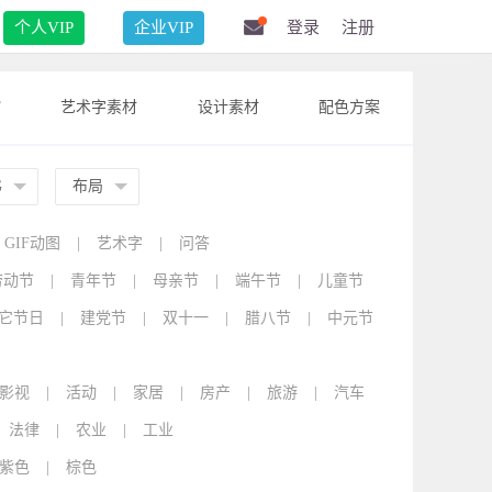
个人VIP
企业VIP
登录
注册
F
艺术字素材
设计素材
配色方案
G
布局
GIF动图
|
艺术字
|
问答
劳动节
|
青年节
|
母亲节
|
端午节
|
儿童节
它节日
|
建党节
|
双十一
|
腊八节
|
中元节
影视
|
活动
|
家居
|
房产
|
旅游
|
汽车
法律
|
农业
|
工业
紫色
|
棕色