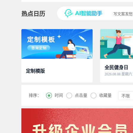
热点日历
写文案发愁
全民健身日
定制模版
2026.08.08 星期六



时间
点击量
收藏量
排序：