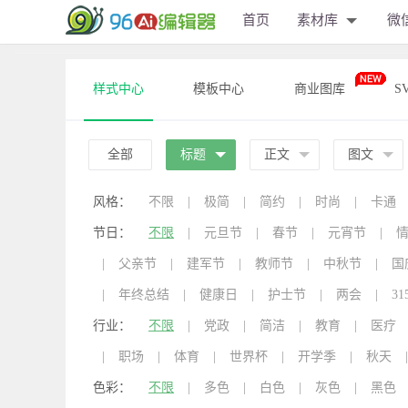
首页
素材库
微
样式中心
模板中心
商业图库
S
全部
标题
正文
图文
风格：
不限
|
极简
|
简约
|
时尚
|
卡通
节日：
不限
|
元旦节
|
春节
|
元宵节
|
|
父亲节
|
建军节
|
教师节
|
中秋节
|
国
|
年终总结
|
健康日
|
护士节
|
两会
|
31
行业：
不限
|
党政
|
简洁
|
教育
|
医疗
|
职场
|
体育
|
世界杯
|
开学季
|
秋天
|
色彩：
不限
|
多色
|
白色
|
灰色
|
黑色