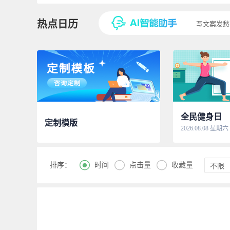
热点日历
写文案发愁
全民健身日
定制模版
2026.08.08 星期六



时间
点击量
收藏量
排序：