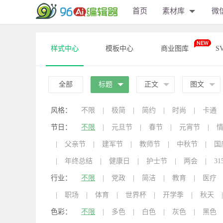
首页
素材库
微
样式中心
模板中心
商业图库
S
全部
标题
正文
图文
风格：
不限
|
极简
|
简约
|
时尚
|
卡通
节日：
不限
|
元旦节
|
春节
|
元宵节
|
|
父亲节
|
建军节
|
教师节
|
中秋节
|
国
|
年终总结
|
健康日
|
护士节
|
两会
|
31
行业：
不限
|
党政
|
简洁
|
教育
|
医疗
|
职场
|
体育
|
世界杯
|
开学季
|
秋天
|
色彩：
不限
|
多色
|
白色
|
灰色
|
黑色