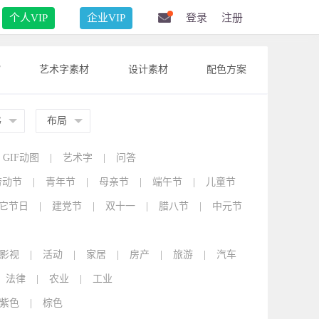
个人VIP
企业VIP
登录
注册
F
艺术字素材
设计素材
配色方案
G
布局
GIF动图
|
艺术字
|
问答
劳动节
|
青年节
|
母亲节
|
端午节
|
儿童节
它节日
|
建党节
|
双十一
|
腊八节
|
中元节
影视
|
活动
|
家居
|
房产
|
旅游
|
汽车
法律
|
农业
|
工业
紫色
|
棕色