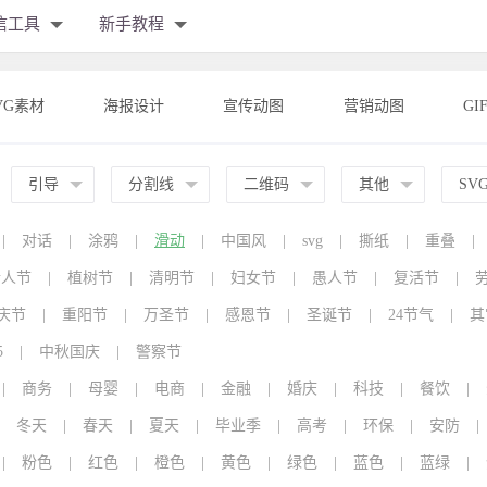
信工具
新手教程
VG素材
海报设计
宣传动图
营销动图
GI
引导
分割线
二维码
其他
SV
|
对话
|
涂鸦
|
滑动
|
中国风
|
svg
|
撕纸
|
重叠
|
情人节
|
植树节
|
清明节
|
妇女节
|
愚人节
|
复活节
|
庆节
|
重阳节
|
万圣节
|
感恩节
|
圣诞节
|
24节气
|
其
5
|
中秋国庆
|
警察节
|
商务
|
母婴
|
电商
|
金融
|
婚庆
|
科技
|
餐饮
|
冬天
|
春天
|
夏天
|
毕业季
|
高考
|
环保
|
安防
|
|
粉色
|
红色
|
橙色
|
黄色
|
绿色
|
蓝色
|
蓝绿
|