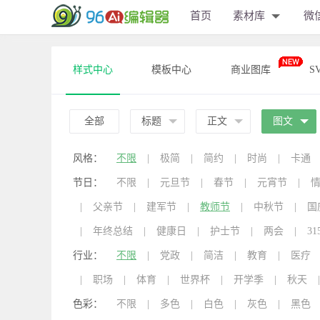
首页
素材库
微
样式中心
模板中心
商业图库
S
全部
标题
正文
图文
风格：
不限
|
极简
|
简约
|
时尚
|
卡通
节日：
不限
|
元旦节
|
春节
|
元宵节
|
|
父亲节
|
建军节
|
教师节
|
中秋节
|
国
|
年终总结
|
健康日
|
护士节
|
两会
|
31
行业：
不限
|
党政
|
简洁
|
教育
|
医疗
|
职场
|
体育
|
世界杯
|
开学季
|
秋天
|
色彩：
不限
|
多色
|
白色
|
灰色
|
黑色