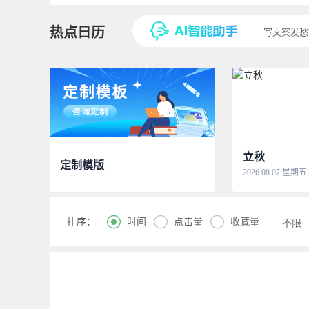
热点日历
写文案发愁
立秋
定制模版
2026.08.07 星期五



时间
点击量
收藏量
排序：