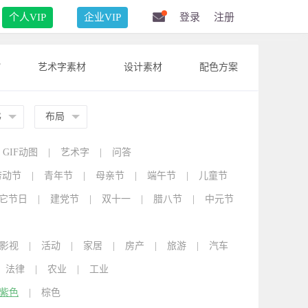
个人VIP
企业VIP
登录
注册
F
艺术字素材
设计素材
配色方案
G
布局
GIF动图
|
艺术字
|
问答
劳动节
|
青年节
|
母亲节
|
端午节
|
儿童节
它节日
|
建党节
|
双十一
|
腊八节
|
中元节
影视
|
活动
|
家居
|
房产
|
旅游
|
汽车
法律
|
农业
|
工业
紫色
|
棕色