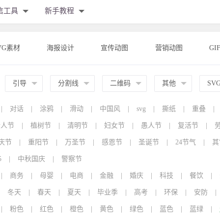
信工具
新手教程
VG素材
海报设计
宣传动图
营销动图
GI
引导
分割线
二维码
其他
SV
|
对话
|
涂鸦
|
滑动
|
中国风
|
svg
|
撕纸
|
重叠
|
情人节
|
植树节
|
清明节
|
妇女节
|
愚人节
|
复活节
|
庆节
|
重阳节
|
万圣节
|
感恩节
|
圣诞节
|
24节气
|
其
5
|
中秋国庆
|
警察节
|
商务
|
母婴
|
电商
|
金融
|
婚庆
|
科技
|
餐饮
|
冬天
|
春天
|
夏天
|
毕业季
|
高考
|
环保
|
安防
|
|
粉色
|
红色
|
橙色
|
黄色
|
绿色
|
蓝色
|
蓝绿
|