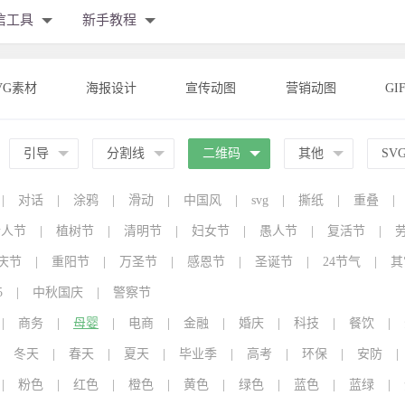
信工具
新手教程
VG素材
海报设计
宣传动图
营销动图
GI
引导
分割线
二维码
其他
SV
|
对话
|
涂鸦
|
滑动
|
中国风
|
svg
|
撕纸
|
重叠
|
情人节
|
植树节
|
清明节
|
妇女节
|
愚人节
|
复活节
|
庆节
|
重阳节
|
万圣节
|
感恩节
|
圣诞节
|
24节气
|
其
5
|
中秋国庆
|
警察节
|
商务
|
母婴
|
电商
|
金融
|
婚庆
|
科技
|
餐饮
|
冬天
|
春天
|
夏天
|
毕业季
|
高考
|
环保
|
安防
|
|
粉色
|
红色
|
橙色
|
黄色
|
绿色
|
蓝色
|
蓝绿
|