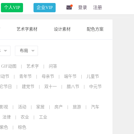
个人VIP
企业VIP
登录
注册
F
艺术字素材
设计素材
配色方案
G
布局
GIF动图
|
艺术字
|
问答
劳动节
|
青年节
|
母亲节
|
端午节
|
儿童节
它节日
|
建党节
|
双十一
|
腊八节
|
中元节
影视
|
活动
|
家居
|
房产
|
旅游
|
汽车
法律
|
农业
|
工业
紫色
|
棕色