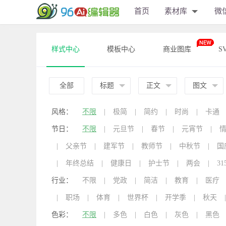
首页
素材库
微
样式中心
模板中心
商业图库
S
全部
标题
正文
图文
风格：
不限
|
极简
|
简约
|
时尚
|
卡通
节日：
不限
|
元旦节
|
春节
|
元宵节
|
|
父亲节
|
建军节
|
教师节
|
中秋节
|
国
|
年终总结
|
健康日
|
护士节
|
两会
|
31
行业：
不限
|
党政
|
简洁
|
教育
|
医疗
|
职场
|
体育
|
世界杯
|
开学季
|
秋天
|
色彩：
不限
|
多色
|
白色
|
灰色
|
黑色