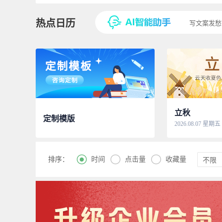
热点日历
写文案发愁
立秋
定制模版
2026.08.07 星期五



时间
点击量
收藏量
排序：