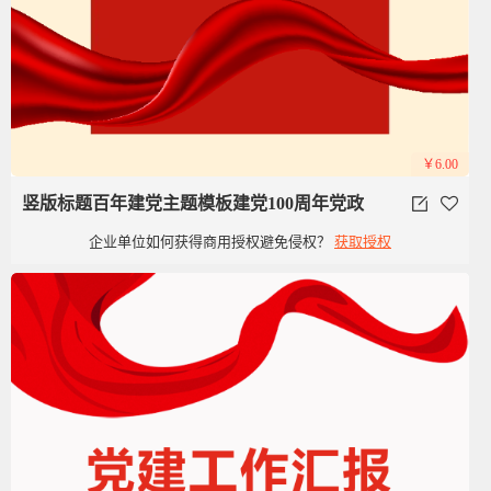
￥6.00
竖版标题百年建党主题模板建党100周年党政
企业单位如何获得商用授权避免侵权？
获取授权
党建红色